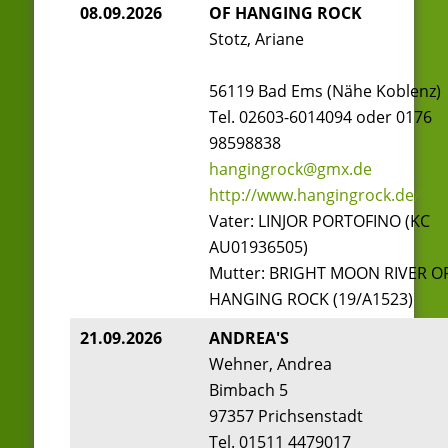
08.09.2026
OF HANGING ROCK
Stotz, Ariane
56119 Bad Ems (Nähe Koblenz)
Tel. 02603-6014094 oder 0176
98598838
hangingrock@gmx.de
http://www.hangingrock.de/
Vater: LINJOR PORTOFINO (KC
AU01936505)
Mutter: BRIGHT MOON RIVER O
HANGING ROCK (19/A1523)
21.09.2026
ANDREA'S
Wehner, Andrea
Bimbach 5
97357 Prichsenstadt
Tel. 01511 4479017