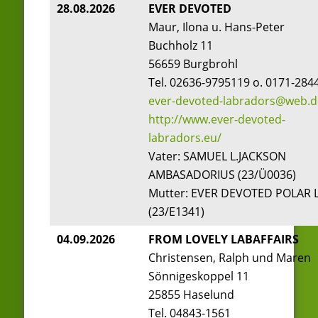
28.08.2026
EVER DEVOTED
Maur, Ilona u. Hans-Peter
Buchholz 11
56659 Burgbrohl
Tel. 02636-9795119 o. 0171-284
ever-devoted-labradors@web.d
http://www.ever-devoted-
labradors.eu/
Vater: SAMUEL L.JACKSON
AMBASADORIUS (23/Ü0036)
Mutter: EVER DEVOTED POLAR 
(23/E1341)
04.09.2026
FROM LOVELY LABAFFAIRS
Christensen, Ralph und Maren
Sönnigeskoppel 11
25855 Haselund
Tel. 04843-1561