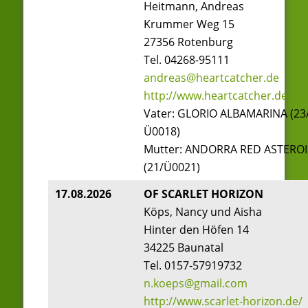
Heitmann, Andreas
Krummer Weg 15
27356 Rotenburg
Tel. 04268-95111
andreas@heartcatcher.de
http://www.heartcatcher.de/
Vater: GLORIO ALBAMARINA (23
Ü0018)
Mutter: ANDORRA RED ASTERO
(21/Ü0021)
17.08.2026
OF SCARLET HORIZON
Köps, Nancy und Aisha
Hinter den Höfen 14
34225 Baunatal
Tel. 0157-57919732
n.koeps@gmail.com
http://www.scarlet-horizon.de/