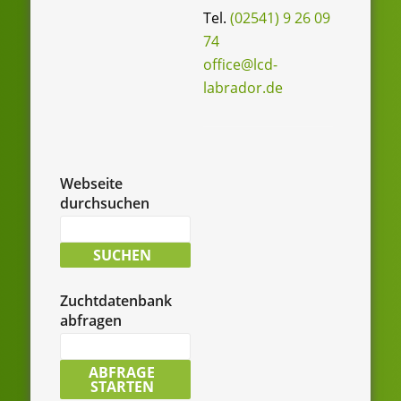
Tel.
(02541) 9 26 09
74
office@lcd-
labrador.de
Webseite
durchsuchen
Suche
nach:
SUCHEN
Zuchtdatenbank
abfragen
LCD-
Zuchtdatenbank
ABFRAGE
STARTEN
durchsuchen: