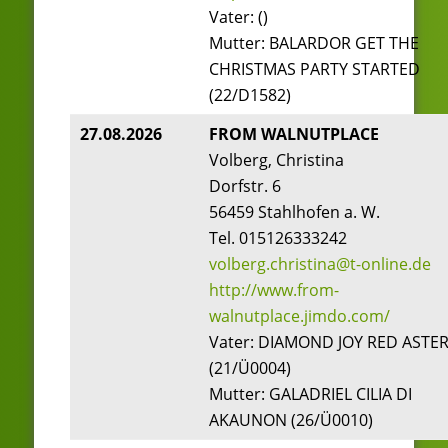
Vater: ()
Mutter: BALARDOR GET THE
CHRISTMAS PARTY STARTED
(22/D1582)
27.08.2026
FROM WALNUTPLACE
Volberg, Christina
Dorfstr. 6
56459 Stahlhofen a. W.
Tel. 015126333242
volberg.christina@t-online.de
http://www.from-
walnutplace.jimdo.com/
Vater: DIAMOND JOY RED ASTE
(21/Ü0004)
Mutter: GALADRIEL CILIA DI
AKAUNON (26/Ü0010)