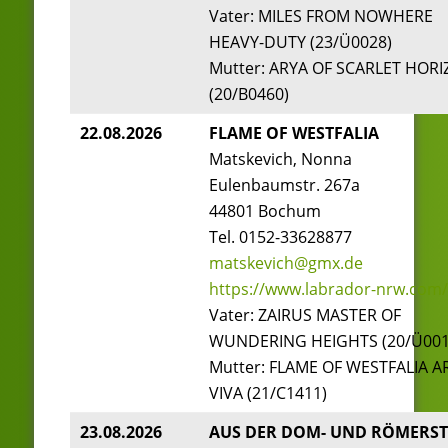
Vater: MILES FROM NOWHERE
HEAVY-DUTY (23/Ü0028)
Mutter: ARYA OF SCARLET HOR
(20/B0460)
22.08.2026
FLAME OF WESTFALIA
Matskevich, Nonna
Eulenbaumstr. 267a
44801 Bochum
Tel. 0152-33628877
matskevich@gmx.de
https://www.labrador-nrw.com/
Vater: ZAIRUS MASTER OF
WUNDERING HEIGHTS (20/Ü001
Mutter: FLAME OF WESTFALIA A
VIVA (21/C1411)
23.08.2026
AUS DER DOM- UND RÖMERS