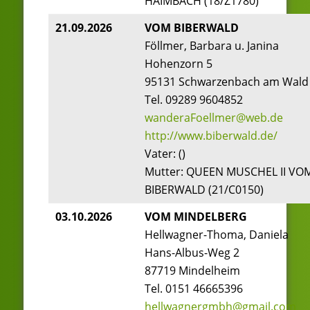
HAIMBACH (18/Z1780)
21.09.2026
VOM BIBERWALD
Föllmer, Barbara u. Janina
Hohenzorn 5
95131 Schwarzenbach am Wald
Tel. 09289 9604852
wanderaFoellmer@web.de
http://www.biberwald.de/
Vater: ()
Mutter: QUEEN MUSCHEL II VO
BIBERWALD (21/C0150)
03.10.2026
VOM MINDELBERG
Hellwagner-Thoma, Daniela
Hans-Albus-Weg 2
87719 Mindelheim
Tel. 0151 46665396
hellwagnergmbh@gmail.com