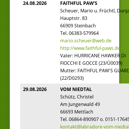
24.08.2026
FAITHFUL PAW'S
Scheuer, Mario u. Früchtl, Dunj
Hauptstr. 83
66909 Steinbach
Tel. 06383-579964
mario.scheuer@web.de
http://www.faithful-paws.de/
Vater: HURRICANE HAWKER DI
FIOCCHI E GOCCE (23/Ü0039)
Mutter: FAITHFUL PAW'S GUAR
(22/D0293)
29.08.2026
VOM NIEDTAL
Schütz, Christel
Am Jungenwald 49
66693 Mettlach
Tel. 06864-890907 o. 0151-1764
kontakt@labradore-vom-niedta