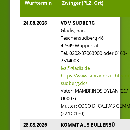
Wurftermin
Zwinger
(
PLZ
,
Ort
)
24.08.2026
VOM SUDBERG
Gladis, Sarah
Teschensudberg 48
42349 Wuppertal
Tel. 0202-87063900 oder 0163-
2514003
lvs@gladis.de
https://www.labradorzucht-vom
sudberg.de/
Vater: MAMBRINOS DYLAN (26/
Ü0007)
Mutter: COCO DI CALFA'S GEM
(22/D0130)
28.08.2026
KOMMT AUS BULLERBÜ