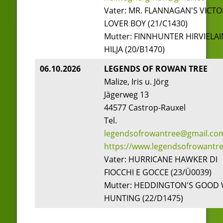
Vater: MR. FLANNAGAN'S VICTO
LOVER BOY (21/C1430)
Mutter: FINNHUNTER HIRVIELAI
HILJA (20/B1470)
06.10.2026
LEGENDS OF ROWAN TREE
Malize, Iris u. Jörg
Jägerweg 13
44577 Castrop-Rauxel
Tel.
legendsofrowantree@gmail.co
https://www.legendsofrowantre
Vater: HURRICANE HAWKER DI
FIOCCHI E GOCCE (23/Ü0039)
Mutter: HEDDINGTON'S GOOD 
HUNTING (22/D1475)