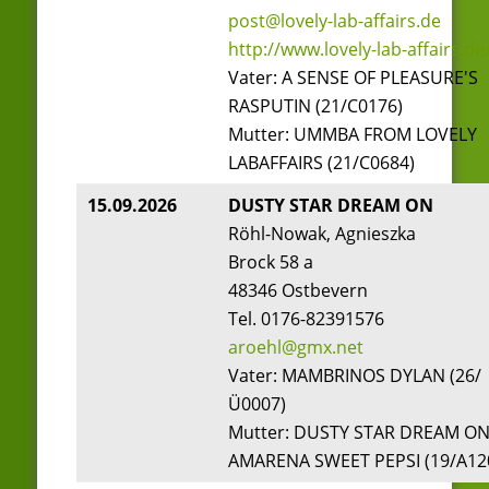
post@lovely-lab-affairs.de
http://www.lovely-lab-affairs.de
Vater: A SENSE OF PLEASURE'S
RASPUTIN (21/C0176)
Mutter: UMMBA FROM LOVELY
LABAFFAIRS (21/C0684)
15.09.2026
DUSTY STAR DREAM ON
Röhl-Nowak, Agnieszka
Brock 58 a
48346 Ostbevern
Tel. 0176-82391576
aroehl@gmx.net
Vater: MAMBRINOS DYLAN (26/
Ü0007)
Mutter: DUSTY STAR DREAM O
AMARENA SWEET PEPSI (19/A12