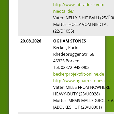
http://www.labradore-vom-
niedtal.de/
Vater: NELLY'S HIT BALU (25/Ü0
Mutter: HOLLY VOM NIEDTAL
(22/D1055)
20.08.2026
OGHAM STONES
Becker, Karin
Rhedebrügger Str. 66
46325 Borken
Tel. 02872-9488903
beckerprojekt@t-online.de
http://www.ogham-stones.de/
Vater: MILES FROM NOWHERE
HEAVY-DUTY (23/Ü0028)
Mutter: MEMS MALLE GROLLE V.
JABOLKESHUT (23/Ü0001)