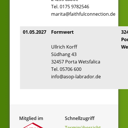
Tel. 0175 9782546
marita@faithfulconnection.de
01.05.2027
Formwert
32
Po
Ullrich Korff
We
Südhang 43
32457 Porta Wetsfalica
Tel. 05706 600
info@asop-labrador.de
Mitglied im
Schnellzugriff
Terminübersicht