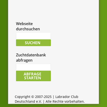
Webseite
durchsuchen
Suche
nach:
SUCHEN
Zuchtdatenbank
abfragen
LCD-
Zuchtdatenbank
ABFRAGE
STARTEN
durchsuchen:
Copyright © 2007-2025 | Labrador Club
Deutschland e.V. | Alle Rechte vorbehalten.