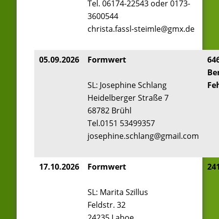
Tel. 06174-22543 oder 0173-
3600544
christa.fassl-steimle@gmx.de
05.09.2026
Formwert
64
Be
SL: Josephine Schlang
Fe
Heidelberger Straße 7
68782 Brühl
Tel.0151 53499357
josephine.schlang@gmail.com
17.10.2026
Formwert
241
SL: Marita Szillus
Feldstr. 32
24235 Laboe