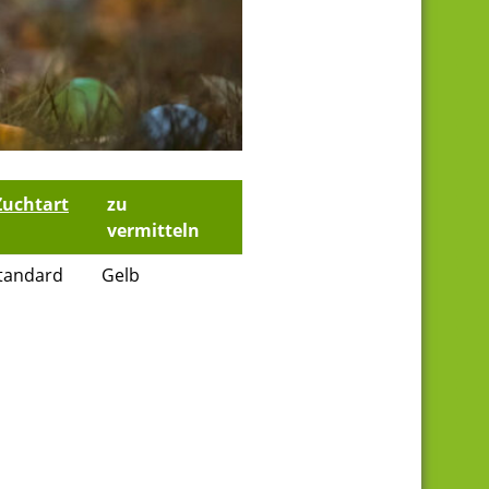
Zuchtart
zu
vermitteln
tandard
Gelb