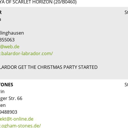
RYA OF SCARLET HORIZON (20/B0460)
R
S
a
klinghausen
6355063
h@web.de
.balardor-labrador.com/
ALARDOR GET THE CHRISTMAS PARTY STARTED
TONES
S
rin
er Str. 66
ken
-9488903
ekt@t-online.de
w.ogham-stones.de/