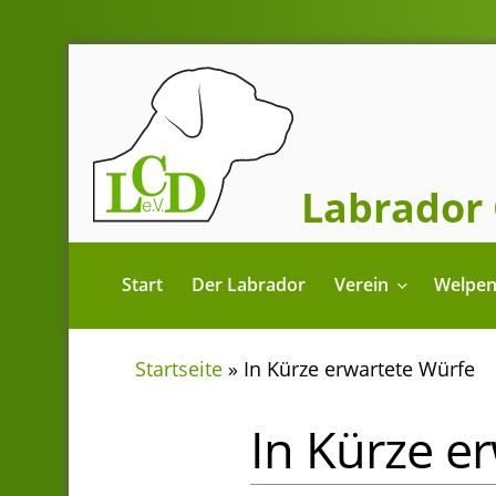
Zum
Inhalt
springen
Labrador 
Start
Der Labrador
Verein
Welpe
Startseite
»
In Kürze erwartete Würfe
In Kürze e