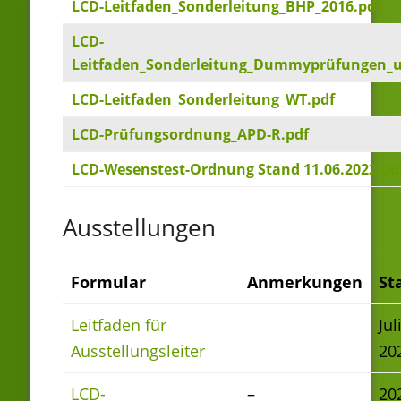
LCD-Leitfaden_Sonderleitung_BHP_2016.pdf
LCD-
Leitfaden_Sonderleitung_Dummyprüfungen_u
LCD-Leitfaden_Sonderleitung_WT.pdf
LCD-Prüfungsordnung_APD-R.pdf
LCD-Wesenstest-Ordnung Stand 11.06.2022.pd
Ausstellungen
Formular
Anmerkungen
St
Leitfaden für
Jul
Ausstellungsleiter
20
LCD-
–
20