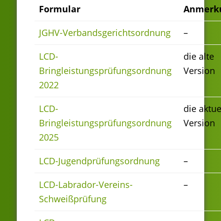
Formular
Anmerk
JGHV-Verbandsgerichtsordnung
–
LCD-
die alte
Bringleistungsprüfungsordnung
Version
2022
LCD-
die aktue
Bringleistungsprüfungsordnung
Version
2025
LCD-Jugendprüfungsordnung
–
LCD-Labrador-Vereins-
–
Schweißprüfung