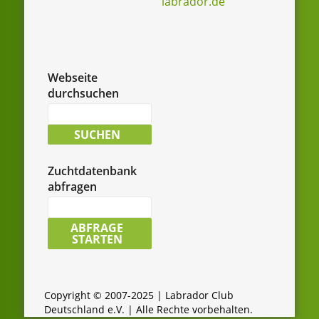
labrador.de
Webseite
durchsuchen
Suche
nach:
SUCHEN
Zuchtdatenbank
abfragen
LCD-
Zuchtdatenbank
ABFRAGE
STARTEN
durchsuchen:
Copyright © 2007-2025 | Labrador Club
Deutschland e.V. | Alle Rechte vorbehalten.