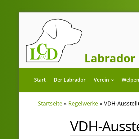
Zum
Inhalt
springen
Labrador 
Start
Der Labrador
Verein
Welpe
Startseite
»
Regelwerke
»
VDH-Ausstel
VDH-Ausst