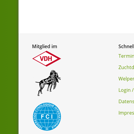
Mitglied im
Schnel
Termin
Zucht
Welpe
Login /
Datens
Impre