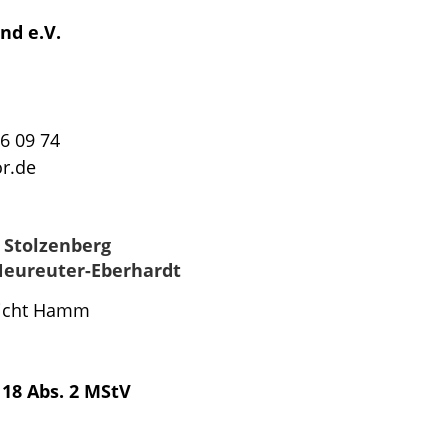
nd e.V.
26 09 74
or.de
 Stolzenberg
Neureuter-Eberhardt
icht Hamm
§ 18 Abs. 2 MStV