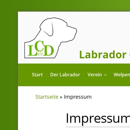
Zum
Inhalt
springen
Labrador 
Start
Der Labrador
Verein
Welpe
Startseite
»
Impressum
Impressu