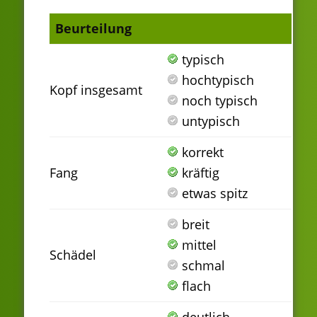
Beurteilung
typisch
hochtypisch
Kopf insgesamt
noch typisch
untypisch
korrekt
Fang
kräftig
etwas spitz
breit
mittel
Schädel
schmal
flach
deutlich