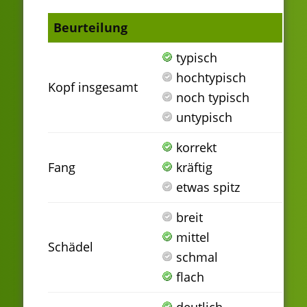
Beurteilung
typisch
hochtypisch
Kopf insgesamt
noch typisch
untypisch
korrekt
Fang
kräftig
etwas spitz
breit
mittel
Schädel
schmal
flach
deutlich