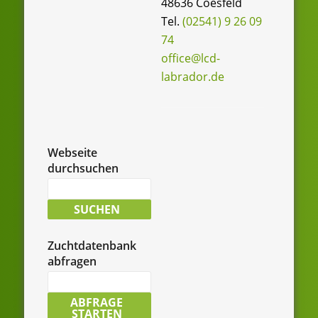
48636 Coesfeld
Tel.
(02541) 9 26 09
74
office@lcd-
labrador.de
Webseite
durchsuchen
Suche
nach:
SUCHEN
Zuchtdatenbank
abfragen
LCD-
Zuchtdatenbank
ABFRAGE
STARTEN
durchsuchen: