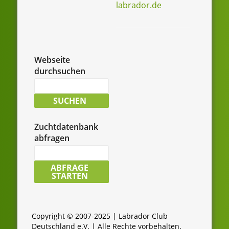
labrador.de
Webseite
durchsuchen
Suche
nach:
SUCHEN
Zuchtdatenbank
abfragen
LCD-
Zuchtdatenbank
ABFRAGE
STARTEN
durchsuchen:
Copyright © 2007-2025 | Labrador Club
Deutschland e.V. | Alle Rechte vorbehalten.