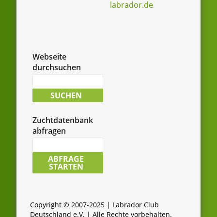
labrador.de
Webseite
durchsuchen
Suche
nach:
SUCHEN
Zuchtdatenbank
abfragen
LCD-
Zuchtdatenbank
ABFRAGE
STARTEN
durchsuchen:
Copyright © 2007-2025 | Labrador Club
Deutschland e.V. | Alle Rechte vorbehalten.