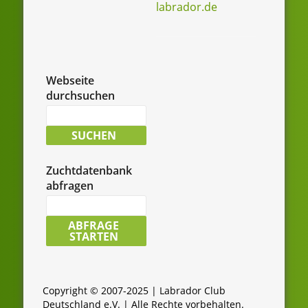
labrador.de
Webseite
durchsuchen
Suche
nach:
SUCHEN
Zuchtdatenbank
abfragen
LCD-
Zuchtdatenbank
ABFRAGE
STARTEN
durchsuchen:
Copyright © 2007-2025 | Labrador Club
Deutschland e.V. | Alle Rechte vorbehalten.